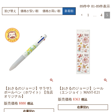
89
件中
81
-
89
件表示
価格が安い順
価格が高い順
新着順
並び替え
1
…
4
5
【おさるのジョージ】サラサ3
【おさるのジョージ】シール
ボールペン（ホワイト）【当店
（エンジョイ ）MAST-E21
オリジナル】
販売価格
¥
363
税込
販売価格
¥
880
税込
在庫切れ
在庫切れ