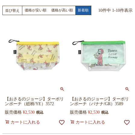
10
件中
1
-
10
件表示
価格が安い順
価格が高い順
新着順
並び替え
【おさるのジョージ】ターポリ
【おさるのジョージ】ターポリ
ンポーチ（総柄/YE）3572
ンポーチ（バナナ/GR）3589
販売価格
¥
2,530
販売価格
¥
2,530
税込
税込
カートに入れる
カートに入れる