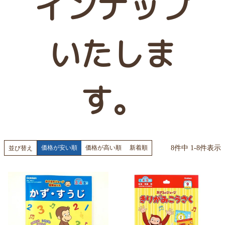
インナップ
いたしま
す。
8
件中
1
-
8
件表示
価格が安い順
価格が高い順
新着順
並び替え