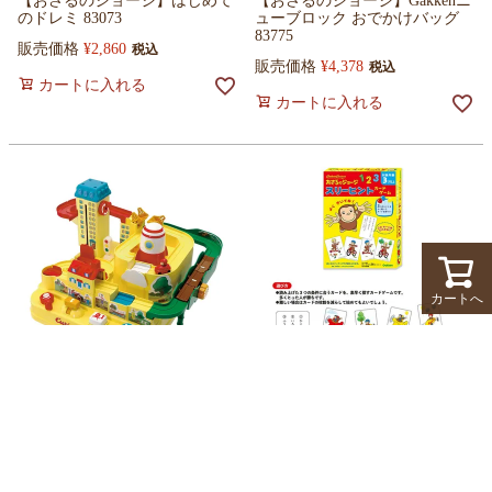
【おさるのジョージ】はじめて
【おさるのジョージ】Gakkenニ
のドレミ 83073
ューブロック おでかけバッグ
83775
販売価格
¥
2,860
税込
販売価格
¥
4,378
税込
カートに入れる
カートに入れる
カートへ
【おさるのジョージ】レッツゴ
【おさるのジョージ】スリーヒ
ー大冒険！83802
ントカードゲーム83074
販売価格
¥
8,778
販売価格
¥
1,650
税込
税込