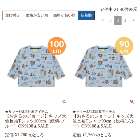
57
件中
21
-
40
件表示
価格が安い順
価格が高い順
新着順
並び替え
1
2
3
★サマーSALE対象アイテム
★サマーSALE対象アイテム
【おさるのジョージ】キッズ天
【おさるのジョージ】キッズ天
竺長袖Tシャツ100cm（総柄/ブ
竺長袖Tシャツ90cm（総柄/ブル
ルー）ON9108▲SALE
ー）ON9108▲SALE
定価
¥
1,760
定価
¥
1,760
のところ
のところ