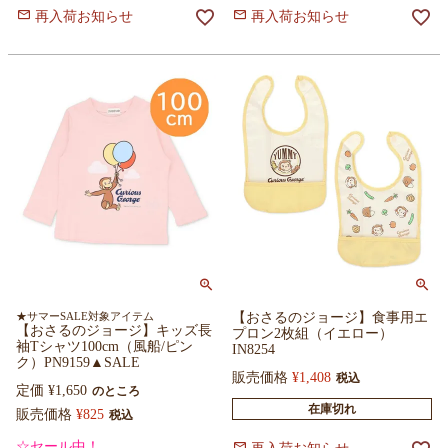
再入荷お知らせ
再入荷お知らせ
★サマーSALE対象アイテム
【おさるのジョージ】食事用エ
【おさるのジョージ】キッズ長
プロン2枚組（イエロー）
袖Tシャツ100cm（風船/ピン
IN8254
ク）PN9159▲SALE
販売価格
¥
1,408
税込
定価
¥
1,650
のところ
在庫切れ
販売価格
¥
825
税込
☆セール中！