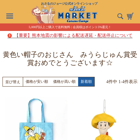
おさるのジョージ公式オンラインショップ
5,000円以上ご購入で送料無料 | 会員様はポイント5%還元！
【重要】熊本地震の影響による配送遅延・配送停止について
黄色い帽子のおじさん みうらじゅん賞受
賞おめでとうございます☆
4
件中
1
-
4
件表示
価格が安い順
価格が高い順
新着順
並び替え