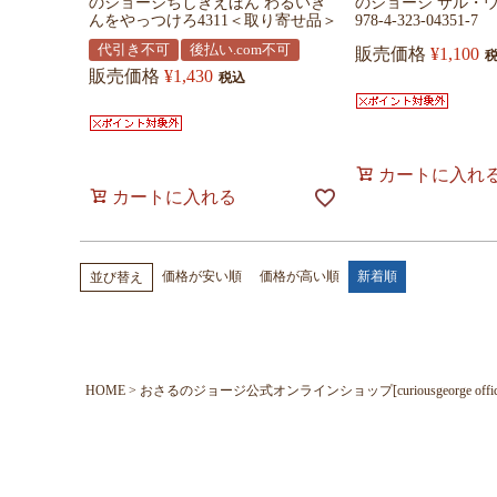
のジョージちしきえほん わるいき
のジョージ サル・
んをやっつけろ4311＜取り寄せ品＞
978-4-323-04351-7
代引き不可
後払い.com不可
販売価格
¥
1,100
販売価格
¥
1,430
税込
カートに入れ
カートに入れる
価格が安い順
価格が高い順
新着順
並び替え
HOME
おさるのジョージ公式オンラインショップ[curiousgeorge official o