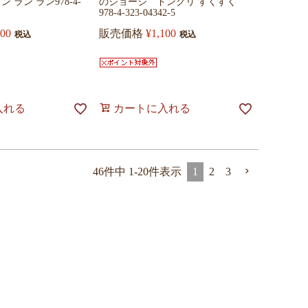
 ラン ラン978-4-
のジョージ ドングリ すくすく
978-4-323-04342-5
100
販売価格
¥
1,100
税込
税込
入れる
カートに入れる
46
件中
1
-
20
件表示
1
2
3