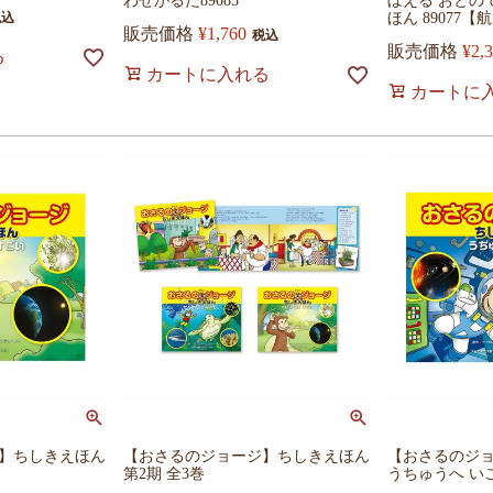
わせかるた89085
ぼえる おとの
税込
ほん 89077
販売価格
¥
1,760
税込
販売価格
¥
2,
る
カートに入れる
カートに
】ちしきえほん
【おさるのジョージ】ちしきえほん
【おさるのジ
第2期 全3巻
うちゅうへ い