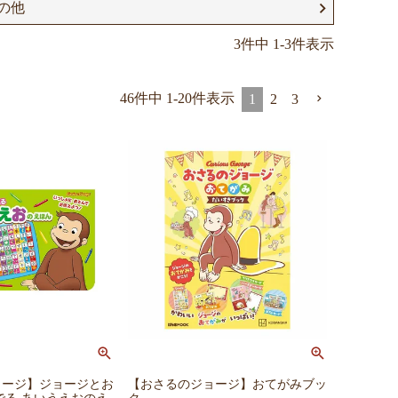
の他
3
件中
1
-
3
件表示
46
件中
1
-
20
件表示
1
2
3
ョージ】ジョージとお
【おさるのジョージ】おてがみブッ