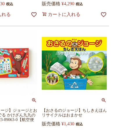
430
販売価格
¥
4,290
税込
税込
入れる
カートに入れる
ョージ】ジョージとお
【おさるのジョージ】ちしきえほん
でる かけざん九九の
リサイクルはおまかせ
23-89063-0【航空便
販売価格
¥
1,430
税込