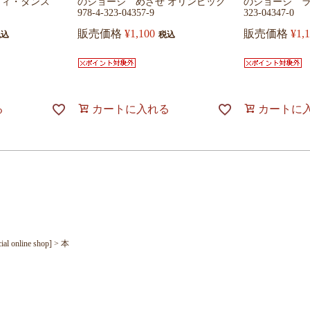
ウィ・ダンス
のジョージ めざせ オリンピック
のジョージ ラン
978-4-323-04357-9
323-04347-0
販売価格
¥
1,100
販売価格
¥
1,
税込
税込
る
カートに入れる
カートに
nline shop]
本