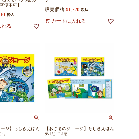
でる あいうえおのえ
ク
【航空便不可】
販売価格
¥
1,320
税込
310
税込
カートに入れる
入れる
ョージ】ちしきえほん
【おさるのジョージ】ちしきえほん
こう
第1期 全3巻