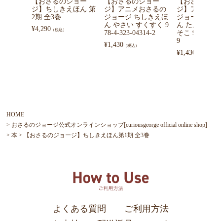
【おさるのジョー
【おさるのジョー
【おさるのジ
ジ】ちしきえほん 第
ジ】アニメおさるの
ジ】アニメお
2期 全3巻
ジョージ ちしきえほ
ジョージ ち
ん やさい すくすく 9
ん たんけん 
¥
4,290
（税込）
78-4-323-04314-2
そこ 978-4-323
9
¥
1,430
（税込）
¥
1,430
（税込）
HOME
おさるのジョージ公式オンラインショップ[curiousgeorge official online shop]
本
【おさるのジョージ】ちしきえほん第1期 全3巻
よくある質問
ご利用方法