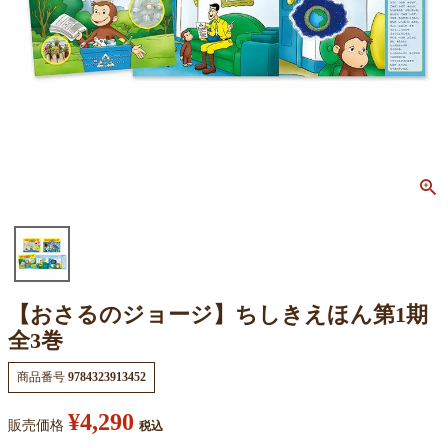
【おさるのジョージ】ちしきえほん第1期
全3巻
商品番号
9784323913452
¥
4,290
販売価格
税込