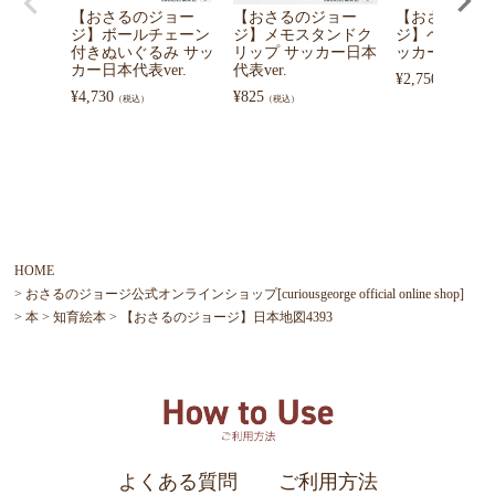
【おさるのジョー
【おさるのジョー
【おさるのジ
ジ】ボールチェーン
ジ】メモスタンドク
ジ】ヘアター
付きぬいぐるみ サッ
リップ サッカー日本
ッカー日本代表v
カー日本代表ver.
代表ver.
¥
2,750
（税込）
¥
4,730
¥
825
（税込）
（税込）
HOME
おさるのジョージ公式オンラインショップ[curiousgeorge official online shop]
本
知育絵本
【おさるのジョージ】日本地図4393
よくある質問
ご利用方法