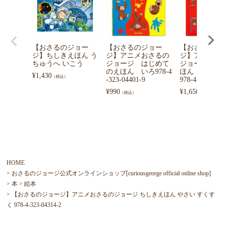
【おさるのジョー
【おさるのジョー
【おさるのジ
ジ】ちしきえほん う
ジ】アニメおさるの
ジ】アニメお
ちゅうへ いこう
ジョージ はじめて
ジョージ と
のえほん いろ978-4
ほん いまな
¥
1,430
（税込）
-323-04401-9
978-4-323-043
¥
990
¥
1,650
（税込）
（税込）
HOME
おさるのジョージ公式オンラインショップ[curiousgeorge official online shop]
本
絵本
【おさるのジョージ】アニメおさるのジョージ ちしきえほん やさい すくす
く 978-4-323-04314-2