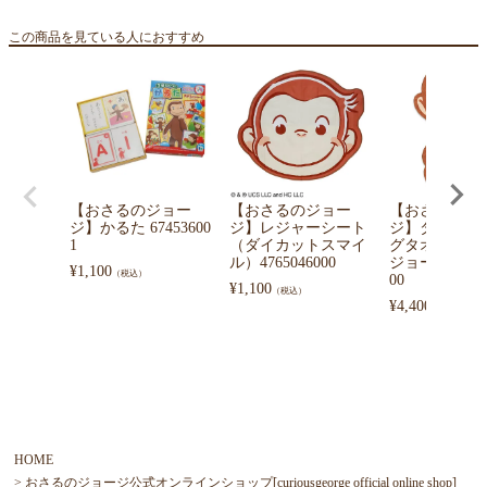
この商品を見ている人におすすめ
【おさるのジョー
【おさるのジョー
【おさるのジ
ジ】かるた 67453600
ジ】レジャーシート
ジ】ダイカッ
1
（ダイカットスマイ
グタオル（お
ル）4765046000
ジョージ）4765
¥
1,100
（税込）
00
¥
1,100
（税込）
¥
4,400
（税込）
HOME
おさるのジョージ公式オンラインショップ[curiousgeorge official online shop]