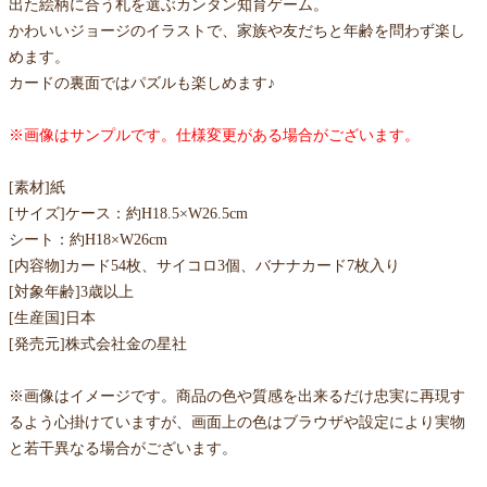
出た絵柄に合う札を選ぶカンタン知育ゲーム。
かわいいジョージのイラストで、家族や友だちと年齢を問わず楽し
めます。
カードの裏面ではパズルも楽しめます♪
※画像はサンプルです。仕様変更がある場合がございます。
[素材]紙
[サイズ]ケース：約H18.5×W26.5cm
シート：約H18×W26cm
[内容物]カード54枚、サイコロ3個、バナナカード7枚入り
[対象年齢]3歳以上
[生産国]日本
[発売元]株式会社金の星社
※画像はイメージです。商品の色や質感を出来るだけ忠実に再現す
るよう心掛けていますが、画面上の色はブラウザや設定により実物
と若干異なる場合がございます。