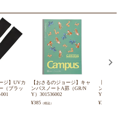
ージ】UVカ
【おさるのジョージ】キャ
【おさるのジョー
ー（ブラッ
ンパスノートA罫（GR/N
ンパスノートA罫（
001
Y）301536002
Y）301536001
¥
385
¥
385
（税込）
（税込）