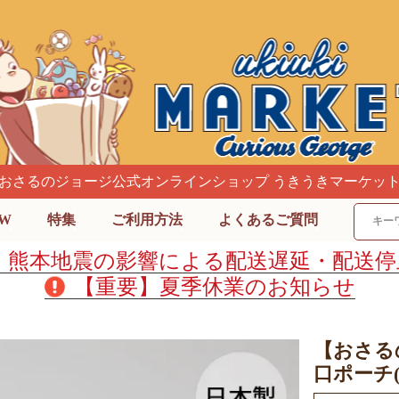
おさるのジョージ公式オンラインショップ うきうきマーケッ
W
特集
ご利用方法
よくあるご質問
】熊本地震の影響による配送遅延・配送停
【重要】夏季休業のお知らせ
【おさるの
口ポーチ(