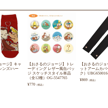
ョージ】キャ
【おさるのジョージ】トレ
【おさるのジョ
レンズ/ハー
ーディング レザー風缶バッ
ットアームカバ
ジ スケッチスタイル単品
ク）UBG650016-
（全12種）OG-5547765
¥
869
（税込）
¥
770
（税込）