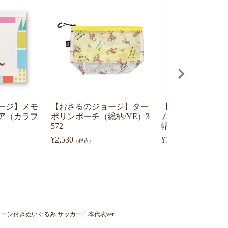
ージ】メモ
【おさるのジョージ】ター
【おさるのジョー
ア（カラフ
ポリンポーチ（総柄/YE）3
ムサンダル（黄色
572
帽子）4776054300
¥
2,530
¥
1,430
（税込）
（税込）
ン付きぬいぐるみ サッカー日本代表ver.