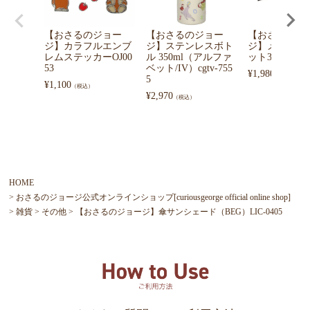
【おさるのジョー
【おさるのジョー
【おさるのジ
ジ】カラフルエンブ
ジ】ステンレスボト
ジ】メジャー
レムステッカーOJ00
ル 350ml（アルファ
ット3558
53
ベット/IV）cgtv-755
¥
1,980
（税込）
5
¥
1,100
（税込）
¥
2,970
（税込）
HOME
おさるのジョージ公式オンラインショップ[curiousgeorge official online shop]
雑貨
その他
【おさるのジョージ】傘サンシェード（BEG）LIC-0405