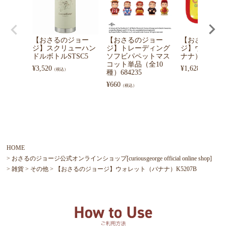
【おさるのジョー
【おさるのジョー
【おさるのジ
ジ】スクリューハン
ジ】トレーディング
ジ】ウォレッ
ドルボトルSTSC5
ソフビパペットマス
ナナ）K3058A
コット単品（全10
¥
3,520
¥
1,628
（税込）
（税込）
種）684235
¥
660
（税込）
HOME
おさるのジョージ公式オンラインショップ[curiousgeorge official online shop]
雑貨
その他
【おさるのジョージ】ウォレット（バナナ）K5207B