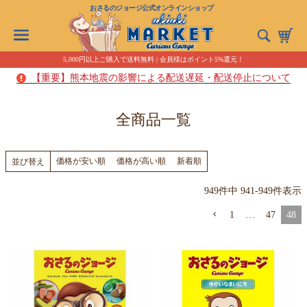
おさるのジョージ公式オンラインショップ
5,000円以上ご購入で送料無料 | 会員様はポイント5%還元！
【重要】熊本地震の影響による配送遅延・配送停止について
全商品一覧
価格が安い順
価格が高い順
新着順
並び替え
949
件中
941
-
949
件表示
1
…
47
48