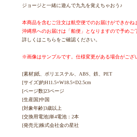
ジョージと一緒に遊んで九九を覚えちゃおう♪
本商品を含むご注文は航空便でのお届けができかね
沖縄県へのお届けは「船便」となりますので予めご
詳しくはこちらをご確認ください。
※画像はサンプルです。仕様変更がある場合がござ
[素材]紙、ポリエステル、ABS、鉄、PET
[サイズ]約H11.5×W18.5×D2.5cm
[ページ数]23ページ
[生産国]中国
[対象年齢]3歳以上
[交換用電池]単4電池：2本
[発売元]株式会社金の星社