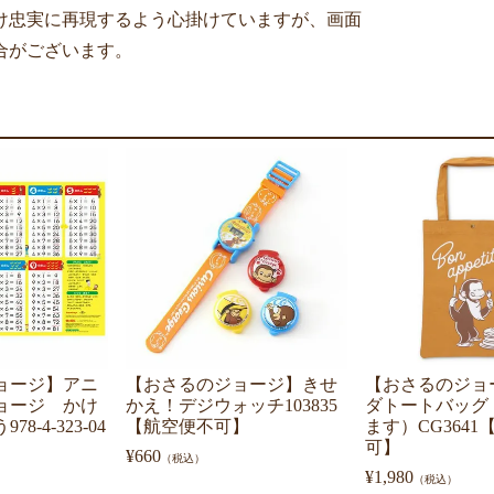
け忠実に再現するよう心掛けていますが、画面
合がございます。
ョージ】アニ
【おさるのジョージ】きせ
【おさるのジョ
ョージ かけ
かえ！デジウォッチ103835
ダトートバッグ
8-4-323-04
【航空便不可】
ます）CG364
可】
¥
660
（税込）
¥
1,980
（税込）