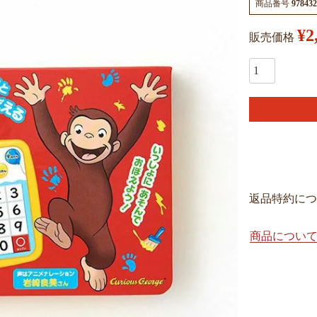
商品番号
978432
¥
2
販売価格
返品特約につ
商品につい