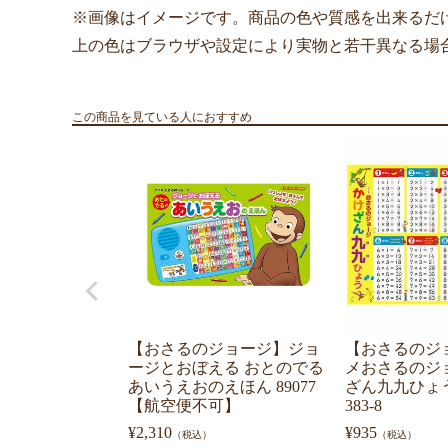
※画像はイメージです。商品の色や質感を出来るだ
上の色はブラウザや設定により実物と若干異なる場
この商品を見ている人におすすめ
【おさるのジョージ】ジョ
【おさるのジ
ージとおぼえる おとのでる
メおさるのジ
あいうえおのえほん 89077
ざん九九ひょう97
【航空便不可】
383-8
¥
2,310
¥
935
（税込）
（税込）