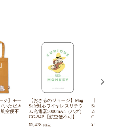
ージ】モー
【おさるのジョージ】Mag
【おさるのジョージ
（いただき
Safe対応ワイヤレスリチウ
Safe対応ワイヤ
1【航空便不
ム充電器5000mAh（ハグ）
ム充電器5000mA
CG-54B【航空便不可】
CG-54A【航空便
¥
5,478
¥
5,478
（税込）
（税込）