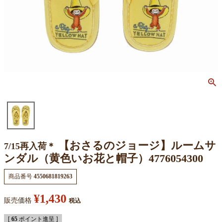
【おさるのジョージ】ルームサ
7/15再入荷＊
ンダル（黄色いお花と帽子）4776054300
商品番号
4550681819263
¥
1,430
販売価格
税込
[
65
ポイント進呈 ]