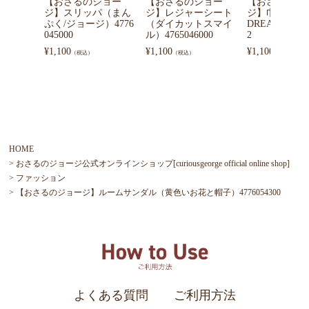
【おさるのジョー
【おさるのジョー
【おさるのジ
ジ】スリッパ（まん
ジ】レジャーシート
ジ】巾着（SW
ぷく/ジョージ）4776
（ダイカットスマイ
DREAMS）CG-
045000
ル）4765046000
2
¥
1,100
¥
1,100
¥
1,100
（税込）
（税込）
（税込）
HOME
おさるのジョージ公式オンラインショップ[curiousgeorge official online shop]
ファッション
【おさるのジョージ】ルームサンダル（黄色いお花と帽子）4776054300
よくある質問
ご利用方法