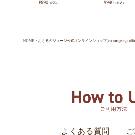
¥
990
¥
990
（税込）
（税込）
HOME
おさるのジョージ公式オンラインショップ[curiousgeorge official o
よくある質問
ご