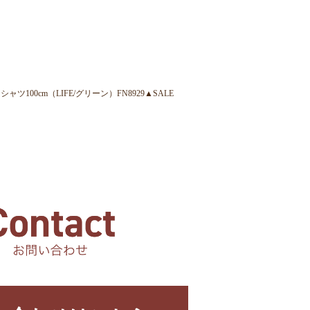
00cm（LIFE/グリーン）FN8929▲SALE