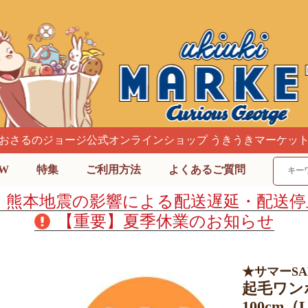
おさるのジョージ公式オンラインショップ うきうきマーケッ
W
特集
ご利用方法
よくあるご質問
】熊本地震の影響による配送遅延・配送停
【重要】夏季休業のお知らせ
★サマーS
起毛ワン
100cm（