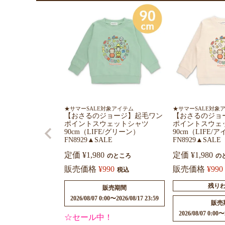
★サマーSALE対象アイテム
★サマーSALE対象
【おさるのジョージ】起毛ワン
【おさるのジョ
ポイントスウェットシャツ
ポイントスウェ
90cm（LIFE/グリーン）
90cm（LIFE/
FN8929▲SALE
FN8929▲SALE
定価
¥
1,980
定価
¥
1,980
のところ
の
販売価格
¥
990
販売価格
¥
990
税込
残り
販売期間
2026/08/07 0:00
〜
2026/08/17 23:59
販売
2026/08/07 0:00
〜
☆セール中！