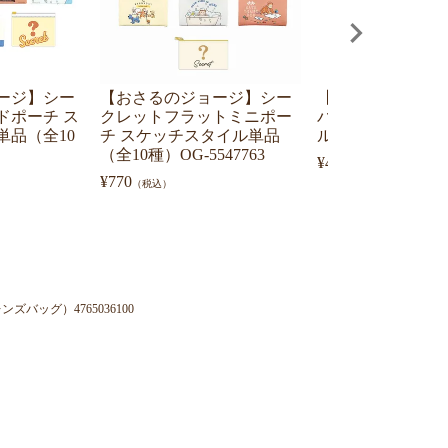
ージ】シー
【おさるのジョージ】シー
【おさるのジョー
ドポーチ ス
クレットフラットミニポー
パッド・スクエア
単品（全10
チ スケッチスタイル単品
ル）CGG-026
（全10種）OG-5547763
¥
495
（税込）
¥
770
（税込）
バッグ）4765036100