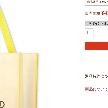
商品番号
499227
¥
4
販売価格
[
19
ポイント進呈
返品特約につ
商品につい