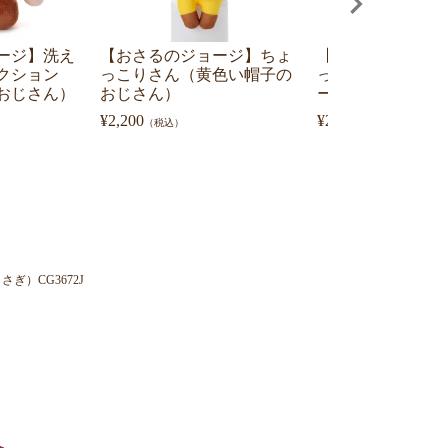
ージ】洗え
【おさるのジョージ】ちょ
【おさるのジョー
クション
っこりさん（黄色い帽子の
っこりさん（おさ
おじさん）
おじさん）
ージ）
¥
2,200
¥
2,200
（税込）
（税込）
）CG3672J