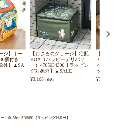
ージ】ボー
【おさるのジョージ】宅配
【おさるのジョー
30個付き
BOX（ハッピーデリバリ
アクッション（ジ
象外】▲SA
ー）4765034300【ラッピン
イベント）477603
グ対象外】▲SALE
ッピング対象外】
¥
3,168
¥
3,300
（税込）
（税込）
傘 58cm SDS091【ラッピング対象外】