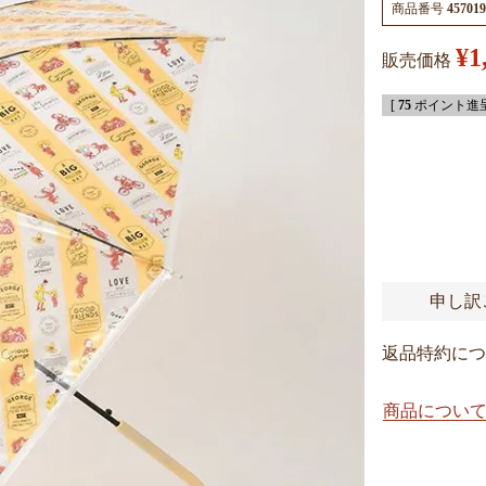
商品番号
457019
¥
1
販売価格
[
75
ポイント進呈
申し訳
返品特約につ
商品につい