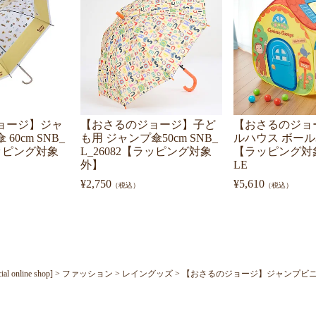
ョージ】ジャ
【おさるのジョージ】子ど
【おさるのジョ
60cm SNB_
も用 ジャンプ傘50cm SNB_
ルハウス ボール
ラッピング対象
L_26082【ラッピング対象
【ラッピング対
外】
LE
¥
2,750
¥
5,610
（税込）
（税込）
nline shop]
ファッション
レイングッズ
【おさるのジョージ】ジャンプビニール