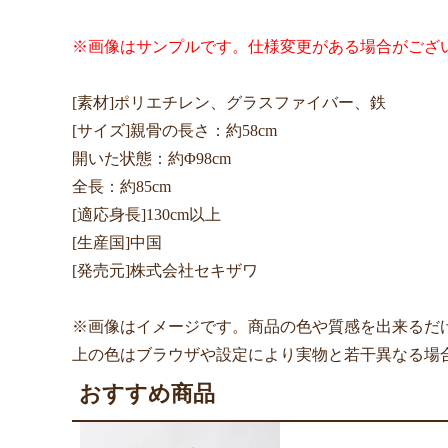
※画像はサンプルです。仕様変更がある場合がござ
[素材]ポリエチレン、グラスファイバー、鉄
[サイズ]親骨の長さ：約58cm
開いた状態：約Φ98cm
全長：約85cm
[適応身長]130cm以上
[生産国]中国
[発売元]株式会社セキザワ
※画像はイメージです。商品の色や質感を出来るだ
上の色はブラウザや設定により実物と若干異なる場
おすすめ商品