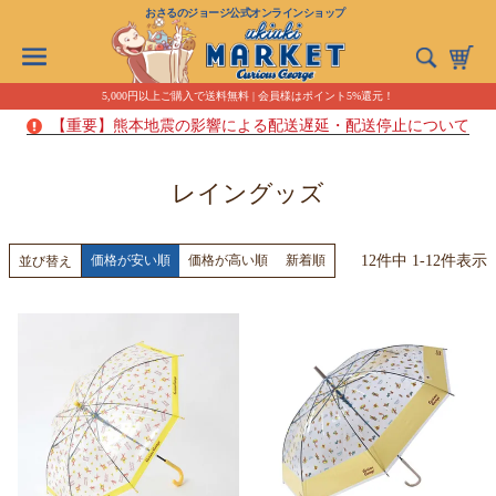
おさるのジョージ公式オンラインショップ
5,000円以上ご購入で送料無料 | 会員様はポイント5%還元！
【重要】熊本地震の影響による配送遅延・配送停止について
レイングッズ
12
件中
1
-
12
件表示
価格が安い順
価格が高い順
新着順
並び替え