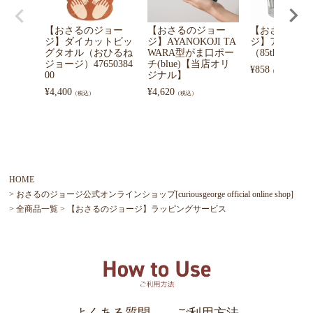
【おさるのジョー
【おさるのジョー
【おさるのジ
ジ】ダイカットビッ
ジ】AYANOKOJI TA
ジ】アクリル
グタオル（おひるね
WARA型がま口ポー
（85th）KSA4
ジョージ）47650384
チ(blue)【当店オリ
¥
858
（税込）
00
ジナル】
¥
4,400
¥
4,620
（税込）
（税込）
HOME
おさるのジョージ公式オンラインショップ[curiousgeorge official online shop]
全商品一覧
【おさるのジョージ】ラッピングサービス