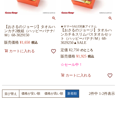
【おさるのジョージ】タオルハ
★サマーSALE対象アイテム
【おさるのジョージ】タオルハ
ンカチ2枚組（ハッピーバナナ/
ンカチ＆スリムバスタオルセッ
Ｍ）68-3029150
ト（ハッピーバナナ/Ｍ）68-
販売価格
¥
1,650
税込
3029250▲SALE
定価
¥
2,750
のところ
カートに入れる
販売価格
¥
1,925
税込
☆セール中！
カートに入れる
2
件中
1
-
2
件表示
価格が安い順
価格が高い順
新着順
並び替え