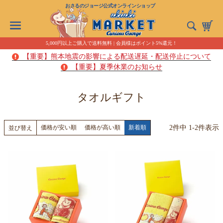
おさるのジョージ公式オンラインショップ
5,000円以上ご購入で送料無料 | 会員様はポイント5%還元！
【重要】熊本地震の影響による配送遅延・配送停止について
【重要】夏季休業のお知らせ
タオルギフト
2
件中
1
-
2
件表示
価格が安い順
価格が高い順
新着順
並び替え