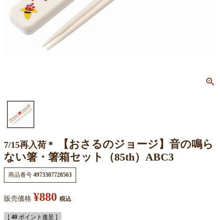
【おさるのジョージ】音の鳴ら
7/15再入荷＊
ない箸・箸箱セット（85th）ABC3
商品番号
4973307728563
¥
880
販売価格
税込
[
40
ポイント進呈 ]