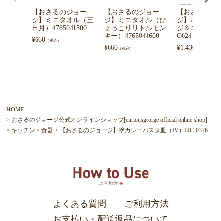
【おさるのジョー
【おさるのジョー
【おさるのジ
ジ】ミニタオル（三
ジ】ミニタオル（ひ
ジ】ポーチ（
日月）4765041500
ょっこりリトルモン
ジ＆ニョッキ）
キー）4765044600
O024
¥
660
（税込）
¥
660
¥
1,430
（税込）
（税込）
HOME
おさるのジョージ公式オンラインショップ[curiousgeorge official online shop]
キッチン
食器
【おさるのジョージ】塗カレーパスタ皿（IV）LIC-0376
よくある質問
ご利用方法
お支払い・配送返品について