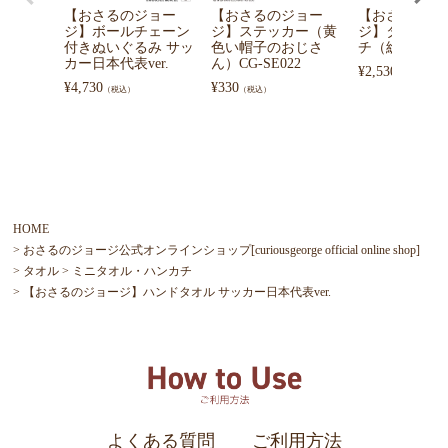
【おさるのジョー
【おさるのジョー
【おさるのジ
ジ】ボールチェーン
ジ】ステッカー（黄
ジ】ターポリ
付きぬいぐるみ サッ
色い帽子のおじさ
チ（総柄/YE）
カー日本代表ver.
ん）CG-SE022
¥
2,530
（税込）
¥
4,730
¥
330
（税込）
（税込）
HOME
おさるのジョージ公式オンラインショップ[curiousgeorge official online shop]
タオル
ミニタオル・ハンカチ
【おさるのジョージ】ハンドタオル サッカー日本代表ver.
よくある質問
ご利用方法