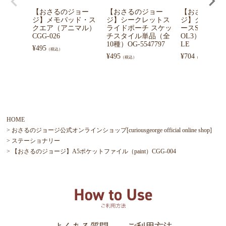
【おさるのジョー
【おさるのジョー
【おさるのジ
ジ】メモパッド・ス
ジ】シークレットス
ジ】クリアマ
クエア（アニマル）
ライドポーチ スケッ
ースS（CURIO
CGG-026
チスタイル単品（全
OL3）MCG-0
10種）OG-5547797
LE
¥
495
（税込）
¥
495
¥
704
（税込）
（税込）
HOME
おさるのジョージ公式オンラインショップ[curiousgeorge official online shop]
ステーショナリー
【おさるのジョージ】A5ポケットファイル（paint）CGG-004