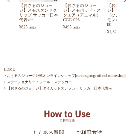
【おさるのジョー
【おさるのジョー
【おさるのジ
ジ】メモスタンドク
ジ】メモパッド・ス
ジ】フェイス
リップ サッカー日本
クエア（アニマル）
（ひょっこり
代表ver.
CGG-026
モンキー）4765
00
¥
825
¥
495
（税込）
（税込）
¥
1,320
（税込）
HOME
おさるのジョージ公式オンラインショップ[curiousgeorge official online shop]
ステーショナリー
シール・ステッカー
【おさるのジョージ】ダイカットステッカー サッカー日本代表ver.
よくある質問
ご利用方法