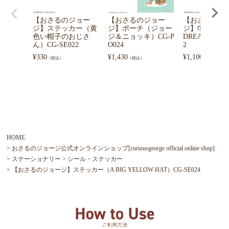
【おさるのジョー
【おさるのジョー
【おさるのジ
ジ】ステッカー（黄
ジ】ポーチ（ジョー
ジ】巾着（SW
色い帽子のおじさ
ジ＆ニョッキ）CG-P
DREAMS）CG-
ん）CG-SE022
O024
2
¥
330
¥
1,430
¥
1,100
（税込）
（税込）
（税込）
HOME
おさるのジョージ公式オンラインショップ[curiousgeorge official online shop]
ステーショナリー
シール・ステッカー
【おさるのジョージ】ステッカー（A BIG YELLOW HAT）CG-SE024