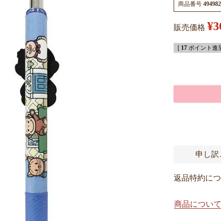
商品番号
494982
¥
3
販売価格
[
17
ポイント進呈
申し訳
返品特約につ
商品につい