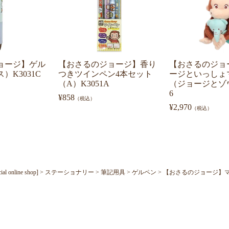
ョージ】ゲル
【おさるのジョージ】香り
【おさるのジョ
）K3031C
つきツインペン4本セット
ージといっしょ
（A）K3051A
（ジョージとゾウ
6
¥
858
（税込）
¥
2,970
（税込）
nline shop]
ステーショナリー
筆記用具
ゲルペン
【おさるのジョージ】マ