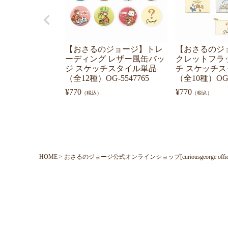
【おさるのジョージ】トレ
【おさるのジ
ーディング レザー風缶バッ
クレットフラ
ジ スケッチスタイル単品
チ スケッチ
（全12種）OG-5547765
（全10種）OG-
¥
770
¥
770
（税込）
（税込）
HOME
おさるのジョージ公式オンラインショップ[curiousgeorge official o