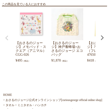
この商品を見ている人におすすめ
【おさるのジョー
【おさるのジョー
【おさるのジ
ジ】メモパッド・ス
ジ】神戸養蜂場×お
ジ】不織布バ
クエア（アニマル）
さるのジョージ エコ
（フレンズバ
CGG-026
バッグ
4765036100
¥
495
¥
1,870
¥
418
（税込）
（税込）
（税込）
HOME
おさるのジョージ公式オンラインショップ[curiousgeorge official online shop]
タオル
ミニタオル・ハンカチ