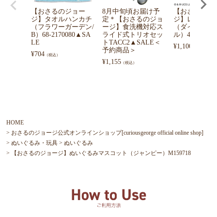
【おさるのジョー
8月中旬頃お届け予
【おさるのジ
ジ】タオルハンカチ
定＊【おさるのジョ
ジ】レジャー
（フラワーガーデン/
ージ】食洗機対応ス
（ダイカット
B）68-2170080▲SA
ライド式トリオセッ
ル）476504600
LE
トTACC2▲SALE＜
¥
1,100
（税込）
予約商品＞
¥
704
（税込）
¥
1,155
（税込）
HOME
おさるのジョージ公式オンラインショップ[curiousgeorge official online shop]
ぬいぐるみ・玩具
ぬいぐるみ
【おさるのジョージ】ぬいぐるみマスコット（ジャンピー）M159718