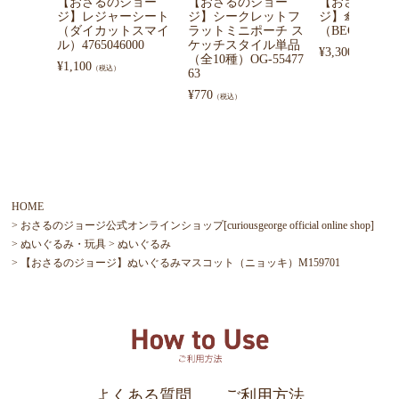
【おさるのジョー
【おさるのジョー
【おさるのジ
ジ】レジャーシート
ジ】シークレットフ
ジ】傘サンシ
（ダイカットスマイ
ラットミニポーチ ス
（BEG）LIC-0
ル）4765046000
ケッチスタイル単品
¥
3,300
（税込）
（全10種）OG-55477
¥
1,100
（税込）
63
¥
770
（税込）
HOME
おさるのジョージ公式オンラインショップ[curiousgeorge official online shop]
ぬいぐるみ・玩具
ぬいぐるみ
【おさるのジョージ】ぬいぐるみマスコット（ニョッキ）M159701
よくある質問
ご利用方法