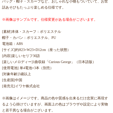
バッグ・帽子・スカーフなど、おしゃれな小物もついていて、お世
話あそびもたっぷり楽しめる仕様です。
※画像はサンプルです。仕様変更がある場合がございます。
[素材]本体・スカーフ：ポリエステル
帽子・カバン：ポリエステル、PU
電池箱：ABS
[サイズ]約H23×W23×D12cm（座った状態）
[内容]楽しいセリフ30語
[楽しいメロディー]1曲収録「Curious George」（日本語版）
[使用電池] 単4電池×3本（別売）
[対象年齢]3歳以上
[生産国]中国
[発売元]イワヤ株式会社
※画像はイメージです。商品の色や質感を出来るだけ忠実に再現す
るよう心掛けていますが、画面上の色はブラウザや設定により実物
と若干異なる場合がございます。