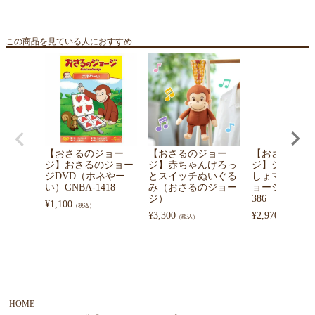
この商品を見ている人におすすめ
【おさるのジョー
【おさるのジョー
【おさるのジ
ジ】おさるのジョー
ジ】赤ちゃんけろっ
ジ】ジョージ
ジDVD（ホネやー
とスイッチぬいぐる
しょマスコッ
い）GNBA-1418
み（おさるのジョー
ョージとゾウ）
ジ）
386
¥
1,100
（税込）
¥
3,300
¥
2,970
（税込）
（税込）
HOME