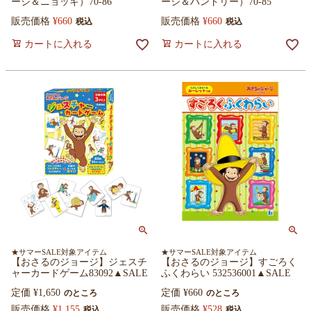
ージ＆ニョッキ）70-86
ージ＆ハンドリー）70-85
販売価格
¥
660
販売価格
¥
660
税込
税込
カートに入れる
カートに入れる
★サマーSALE対象アイテム
★サマーSALE対象アイテム
【おさるのジョージ】ジェスチ
【おさるのジョージ】すごろく
ャーカードゲーム83092▲SALE
ふくわらい 532536001▲SALE
定価
¥
1,650
定価
¥
660
のところ
のところ
販売価格
¥
1,155
販売価格
¥
528
税込
税込