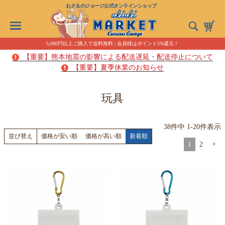
おさるのジョージ公式オンラインショップ
5,000円以上ご購入で送料無料 | 会員様はポイント5%還元！
【重要】熊本地震の影響による配送遅延・配送停止について
【重要】夏季休業のお知らせ
玩具
38
件中
1
-
20
件表示
価格が安い順
価格が高い順
新着順
並び替え
1
2