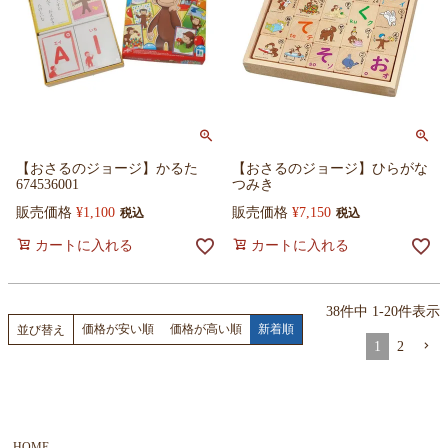
【おさるのジョージ】かるた
【おさるのジョージ】ひらがな
674536001
つみき
販売価格
¥
1,100
販売価格
¥
7,150
税込
税込
カートに入れる
カートに入れる
38
件中
1
-
20
件表示
価格が安い順
価格が高い順
新着順
並び替え
1
2
HOME