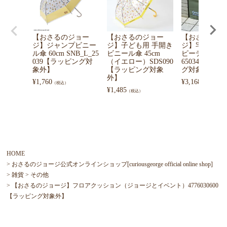
【おさるのジョー
【おさるのジョー
【おさるのジ
ジ】ジャンプビニー
ジ】子ども用 手開き
ジ】宅配BOX
ル傘 60cm SNB_L_25
ビニール傘 45cm
ピーデリバリー
039【ラッピング対
（イエロー）SDS090
65034300【
象外】
【ラッピング対象
グ対象外】▲S
外】
¥
1,760
¥
3,168
（税込）
（税込）
¥
1,485
（税込）
HOME
おさるのジョージ公式オンラインショップ[curiousgeorge official online shop]
雑貨
その他
【おさるのジョージ】フロアクッション（ジョージとイベント）4776030600
【ラッピング対象外】