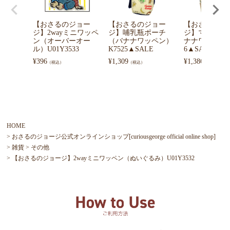
【おさるのジョー
【おさるのジョー
【おさるのジ
ジ】2wayミニワッペ
ジ】哺乳瓶ポーチ
ジ】マグポー
ン（オーバーオー
（バナナワッペン）
ナナワッペン）
ル）U01Y3533
K7525▲SALE
6▲SALE
¥
396
¥
1,309
¥
1,386
（税込）
（税込）
（税込）
HOME
おさるのジョージ公式オンラインショップ[curiousgeorge official online shop]
雑貨
その他
【おさるのジョージ】2wayミニワッペン（ぬいぐるみ）U01Y3532