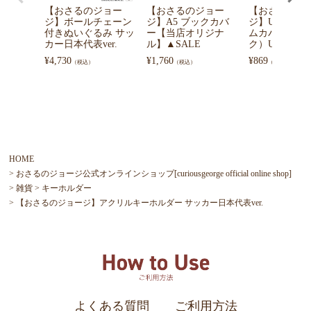
【おさるのジョー
【おさるのジョー
【おさるのジ
ジ】ボールチェーン
ジ】A5 ブックカバ
ジ】UVカッ
付きぬいぐるみ サッ
ー【当店オリジナ
ムカバー（ブ
カー日本代表ver.
ル】▲SALE
ク）UBG65001
¥
4,730
¥
1,760
¥
869
（税込）
（税込）
（税込）
HOME
おさるのジョージ公式オンラインショップ[curiousgeorge official online shop]
雑貨
キーホルダー
【おさるのジョージ】アクリルキーホルダー サッカー日本代表ver.
よくある質問
ご利用方法