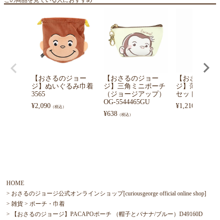
この商品を見ている人におすすめ
【おさるのジョー
【おさるのジョー
【おさるのジ
ジ】ぬいぐるみ巾着
ジ】三角ミニポーチ
ジ】薄肉保存容
3565
（ジョージアップ）
セット（85th）
OG-5544465GU
¥
2,090
¥
1,210
（税込）
（税込）
¥
638
（税込）
HOME
おさるのジョージ公式オンラインショップ[curiousgeorge official online shop]
雑貨
ポーチ・巾着
【おさるのジョージ】PACAPOポーチ （帽子とバナナ/ブルー）D49160D