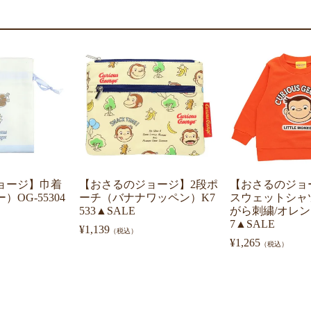
ョージ】巾着
【おさるのジョージ】2段ポ
【おさるのジョ
OG-55304
ーチ（バナナワッペン）K7
スウェットシャツ
533▲SALE
がら刺繍/オレンジ
7▲SALE
¥
1,139
（税込）
¥
1,265
（税込）