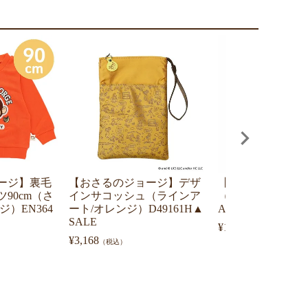
ージ】裏毛
【おさるのジョージ】デザ
【おさるのジョー
90cm（さ
インサコッシュ（ラインア
（オレンジぶちゅ
）EN364
ート/オレンジ）D49161H▲
A-1465
SALE
¥
1,100
（税込）
¥
3,168
（税込）