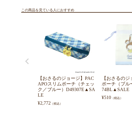
この商品を見ている人におすすめ
【おさるのジョージ】PAC
【おさるのジ
APOスリムポーチ（チェッ
ポーチ（ブルー）
ク／ブルー）D49307E▲SA
74BL▲SALE
LE
¥
510
（税込）
¥
2,772
（税込）