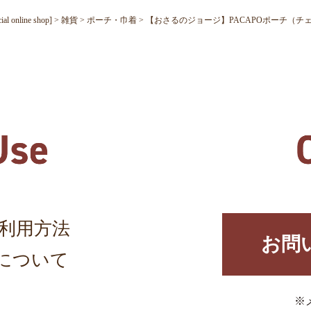
nline shop]
雑貨
ポーチ・巾着
【おさるのジョージ】PACAPOポーチ（チェッ
利用方法
お問
について
※