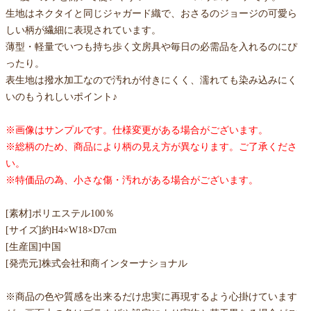
生地はネクタイと同じジャガード織で、おさるのジョージの可愛ら
しい柄が繊細に表現されています。
薄型・軽量でいつも持ち歩く文房具や毎日の必需品を入れるのにぴ
ったり。
表生地は撥水加工なので汚れが付きにくく、濡れても染み込みにく
いのもうれしいポイント♪
※画像はサンプルです。仕様変更がある場合がございます。
※総柄のため、商品により柄の見え方が異なります。ご了承くださ
い。
※特価品の為、小さな傷・汚れがある場合がございます。
[素材]ポリエステル100％
[サイズ]約H4×W18×D7cm
[生産国]中国
[発売元]株式会社和商インターナショナル
※商品の色や質感を出来るだけ忠実に再現するよう心掛けています