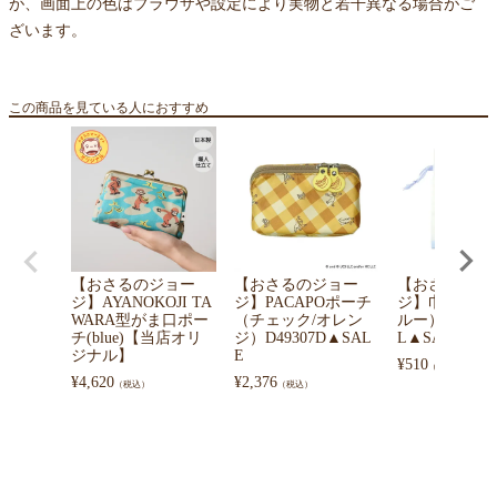
が、画面上の色はブラウザや設定により実物と若干異なる場合がご
ざいます。
この商品を見ている人におすすめ
【おさるのジョー
【おさるのジョー
【おさるのジ
ジ】AYANOKOJI TA
ジ】PACAPOポーチ
ジ】巾着ポー
WARA型がま口ポー
（チェック/オレン
ルー）OG-5530
チ(blue)【当店オリ
ジ）D49307D▲SAL
L▲SALE
ジナル】
E
¥
510
（税込）
¥
4,620
¥
2,376
（税込）
（税込）