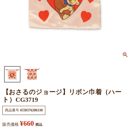
【おさるのジョージ】リボン巾着（ハー
ト）CG3719
商品番号
4550376206330
¥
660
販売価格
税込