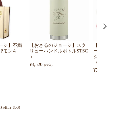
ージ】不織
【おさるのジョージ】スク
【おさるのジョー
びモンキ
リューハンドルボトルSTSC
ーディング レザ
5
ジ スケッチスタ
（全12種）OG-554
¥
3,520
（税込）
¥
770
（税込）
BL）3060