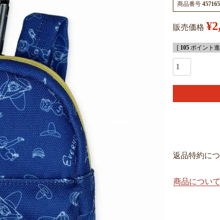
商品番号
457165
¥
2
販売価格
[
105
ポイント進呈
返品特約につ
商品につい