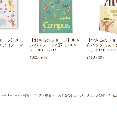
ョージ】メモ
【おさるのジョージ】キャ
【おさるのジョ
エア（アニマ
ンパスノートA罫（GR/N
布バッグ（あく
Y）301536002
ー）4765036000
¥
385
¥
418
（税込）
（税込）
nline shop]
雑貨
ポーチ・巾着
【おさるのジョージ】リュック型ポーチ（総柄/