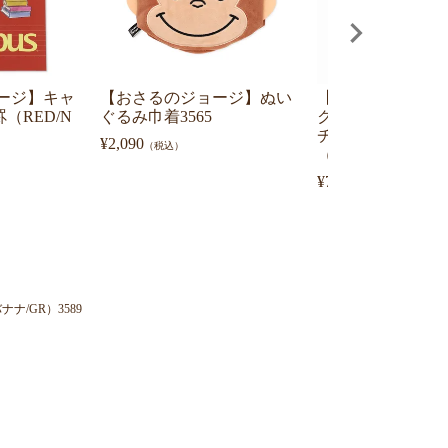
ージ】キャ
【おさるのジョージ】ぬい
【おさるのジョー
（RED/N
ぐるみ巾着3565
クレットフラット
チ スケッチスタ
¥
2,090
（税込）
（全10種）OG-554
¥
770
（税込）
/GR）3589