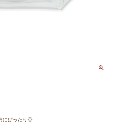
納にぴったり◎
。