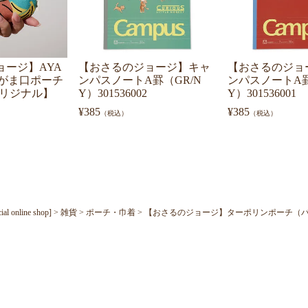
ョージ】AYA
【おさるのジョージ】キャ
【おさるのジョ
.3寸がま口ポーチ
ンパスノートA罫（GR/N
ンパスノートA罫
店オリジナル】
Y）301536002
Y）301536001
¥
385
¥
385
（税込）
（税込）
nline shop]
雑貨
ポーチ・巾着
【おさるのジョージ】ターポリンポーチ（バナナ