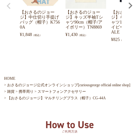
【おさるのジョー
【おさるのジョー
【おさるのジ
ジ】中仕切り手提げ
ジ】キッズ半袖Tシ
ジ】キッズ長
バッグ（帽子）K756
ャツ90cm（帽子/ア
ャツ100cm（
0A
イボリー）TN8869
イビー）ON91
ALE
¥
1,848
¥
1,430
（税込）
（税込）
¥
825
（税込）
HOME
おさるのジョージ公式オンラインショップ[curiousgeorge official online shop]
雑貨
携帯周り
スマートフォンアクセサリー
【おさるのジョージ】マルチリングプラス（帽子）CG-44A