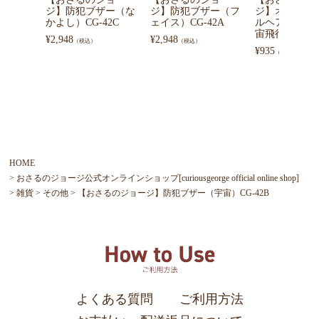
ジ】防犯ブザー（な
ジ】防犯ブザー（フ
ジ】オーロラ
かよし）CG-42C
ェイス）CG-42A
ルヘアクリッ
宙飛行士）K41
¥
2,948
¥
2,948
（税込）
（税込）
¥
935
（税込）
HOME
おさるのジョージ公式オンラインショップ[curiousgeorge official online shop]
雑貨
その他
【おさるのジョージ】防犯ブザー（宇宙）CG-42B
よくある質問
ご利用方法