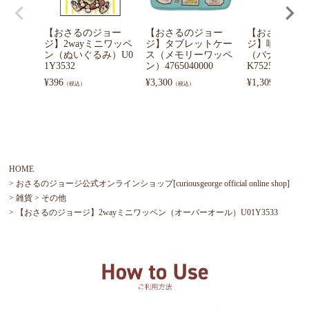
【おさるのジョー
【おさるのジョー
【おさるのジ
ジ】2wayミニワッペ
ジ】タブレットケー
ジ】哺乳瓶ポ
ン（ぬいぐるみ）U0
ス（メモリーワッペ
（バナナワッ
1Y3532
ン）4765040000
K7525▲SALE
¥
396
¥
3,300
¥
1,309
（税込）
（税込）
（税込）
HOME
おさるのジョージ公式オンラインショップ[curiousgeorge official online shop]
雑貨
その他
【おさるのジョージ】2wayミニワッペン（オーバーオール）U01Y3533