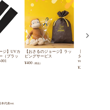
ージ】UVカ
【おさるのジョージ】ラッ
【おさるのジョー
ー（ブラッ
ピングサービス
ターバン サッカ
001
ver.
¥
400
（税込）
¥
2,750
（税込）
代表ver.