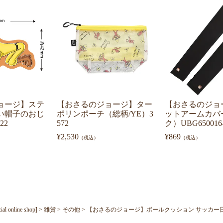
ョージ】ステ
【おさるのジョージ】ター
【おさるのジョ
い帽子のおじ
ポリンポーチ（総柄/YE）3
ットアームカバ
22
572
ク）UBG650016-
¥
2,530
¥
869
（税込）
（税込）
nline shop]
雑貨
その他
【おさるのジョージ】ボールクッション サッカー日本