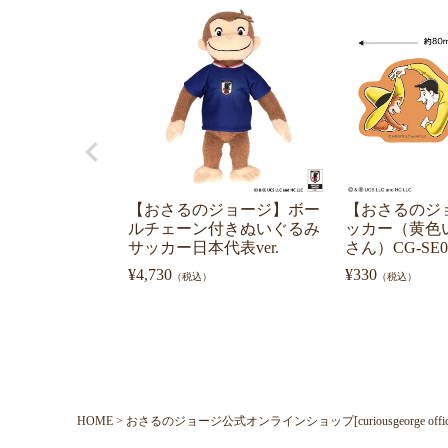
【おさるのジョージ】ボー
【おさるのジ
ルチェーン付きぬいぐるみ
ッカー（黄色
サッカー日本代表ver.
さん）CG-SE0
¥
4,730
¥
330
（税込）
（税込）
HOME
おさるのジョージ公式オンラインショップ[curiousgeorge official o